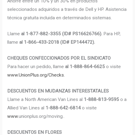
Ahorre entre un 10% y un 30% en productos
seleccionados adquiridos a través de Dell y HP. Asistencia
técnica gratuita incluida en determinados sistemas.
Llame
al 1-877-882-3355 (ID# PS16626766).
Para HP,
llame
al 1-866-433-2018 (ID# EP144472).
CHEQUES CONFECCIONADOS POR EL SINDICATO
Para hacer un pedido, llame
al 1-888-864-6625
o visite
www.UnionPlus.org/Checks.
DESCUENTOS EN MUDANZAS INTERESTATALES
Llame a North American Van Lines al
1-888-813-9595
o a
Allied Van Lines al
1-888-642-6814
o visite
www
.unionplus.org/moving..
DESCUENTOS EN FLORES