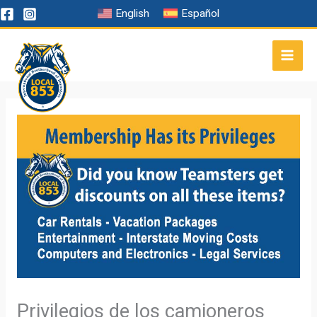
Ir
English
Español
al
contenido
Privilegios de los camioneros