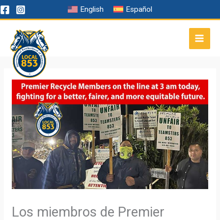
Ir
English
Español
al
contenido
Los miembros de Premier