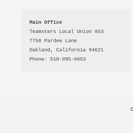
Main Office
Teamsters Local Union 853

7750 Pardee Lane

Oakland, California 94621

Phone: 510-895-8853
C